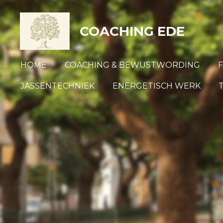
Ga
COACHING EDE
direct
naar
HOME
COACHING & BEWUSTWORDING
de
hoofdinhoud
JASSENTECHNIEK
ENERGETISCH WERK