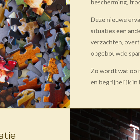
bescherming, troo
Deze nieuwe erva
situaties een and
verzachten, over
opgebouwde spann
Zo wordt wat ooi
en begrijpelijk in 
atie