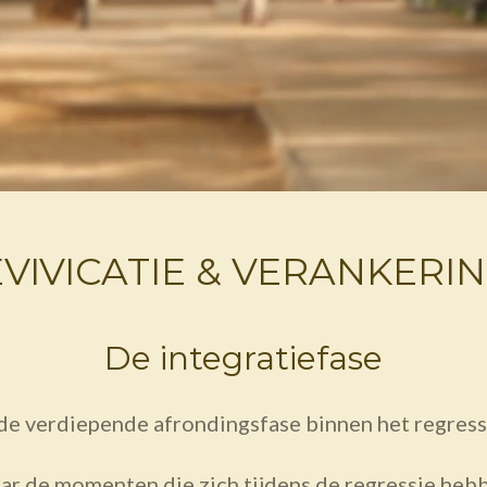
VIVICATIE & VERANKER
De integratiefase
 de verdiepende afrondingsfase binnen het regress
aar de momenten die zich tijdens de regressie heb