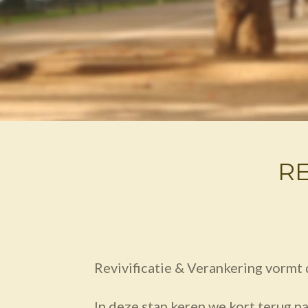
RE
Revivificatie & Verankering vormt
In deze stap keren we kort terug n