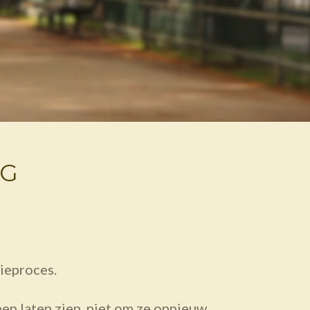
ING
ieproces.
ben laten zien, niet om ze opnieuw