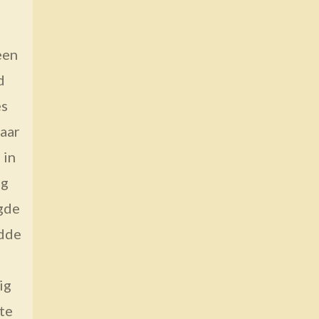
een
d
es
aar
 in
ng
ugde
idde
ig
te